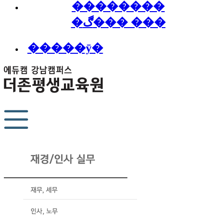
��������
�ڰ��� ���
�����ȳ�