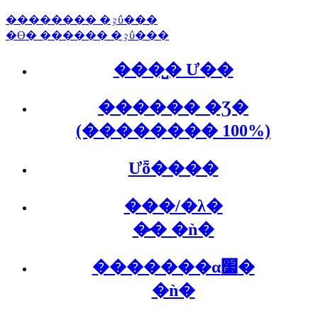
�������� �ٷΰ���
�ϴ� ������ �ٷΰ���
���̺� Ư��
������ �Ʒ�
(�������� 100%)
Ưȭ����
���/�λ�
�̷� �ǹ�
�������α׷�
�ǹ�