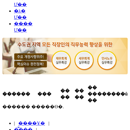
Ư��
�λ�
Ư��
����
Ư��
��
��
��
������
���
��
������û
��
��
��
������ �����ϴ�.
|
����Ұ�
|
�̿���
|