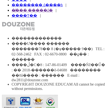
�������� ó����ħ
|
�̸��� �����ź�
|
����Ʈ��
|
�������������
����Ư���� ������
�������78�� 8 (�ѱ����� 9��) TEL :
02-568-2462 FAX : 02-6670-0800 ��ǥ�� :
������
����ڵ�Ϲ�ȣ : 147-86-01409 ����Ǹž��Ű�
: �� 2018-������õ-0468ȣ ��������
��ȣå���� : ������ E-mail :
dw2811@douzone.com
COPYRIGHT DOUZONE EDUCAM All cannot be copied
without permissions.