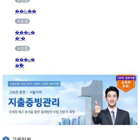
��õ¡��
���μ�
�ʱ�
���μ�
�߱�