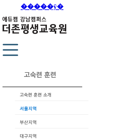
�����ȳ�