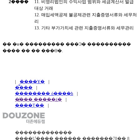
2����
11. 비영리법인의 수익사업 범위와 세금계산서 발급
대상 거래
12. 매입세액공제 불공제관련 지출증명서류와 세무처
리
13. 기타 부가가치세 관련 지출증명서류와 세무관리
�� �н� ��������� ���Ͽ� ����������
���� �� �� �ֽ��ϴ�.
|
����Ұ�
|
�̿���
|
�������� ó����ħ
|
�̸��� �����ź�
|
����Ʈ��
|
�������������
����Ư���� ������ �������78�� 8