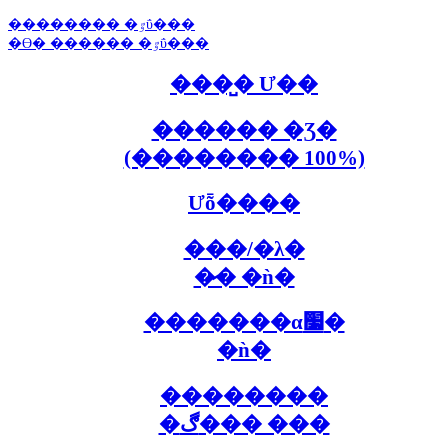
�������� �ٷΰ���
�ϴ� ������ �ٷΰ���
���̺� Ư��
������ �Ʒ�
(�������� 100%)
Ưȭ����
���/�λ�
�̷� �ǹ�
�������α׷�
�ǹ�
��������
�ڰ��� ���