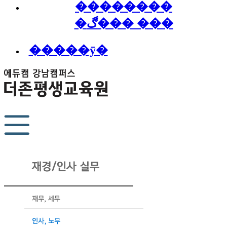
��������
�ڰ��� ���
�����ȳ�