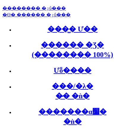
�������� �ٷΰ���
�ϴ� ������ �ٷΰ���
���̺� Ư��
������ �Ʒ�
(�������� 100%)
Ưȭ����
���/�λ�
�̷� �ǹ�
�������α׷�
�ǹ�