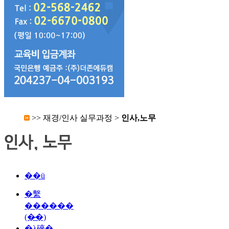
>>
재경/인사 실무과정
>
인사,노무