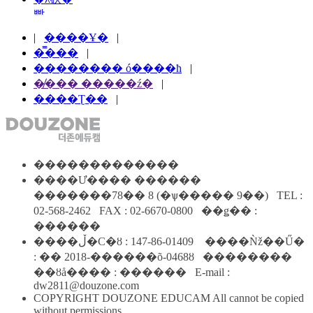
|
����Ұ�
|
�̿���
|
�������� ó����ħ
|
�̸��� �����ź�
|
����Ʈ��
|
�������������
����Ư���� ������
�������78�� 8 (�ѱ����� 9��) TEL :
02-568-2462 FAX : 02-6670-0800 ��ǥ�� :
������
����ڵ�Ϲ�ȣ : 147-86-01409 ����Ǹž��Ű�
: �� 2018-������õ-0468ȣ ��������
��ȣå���� : ������ E-mail :
dw2811@douzone.com
COPYRIGHT DOUZONE EDUCAM All cannot be copied
without permissions.